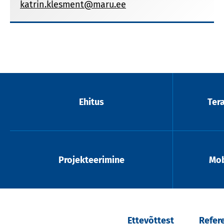
katrin.klesment@maru.ee
Ehitus
Ter
Projekteerimine
Mob
Ettevõttest
Refer