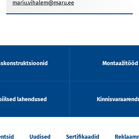
marju.vihalem@maru.ee
askonstruktsioonid
Montaažitööd
iilsed lahendused
Kinnisvaraarend
entsid
Uudised
Sertifikaadid
Reklaamm