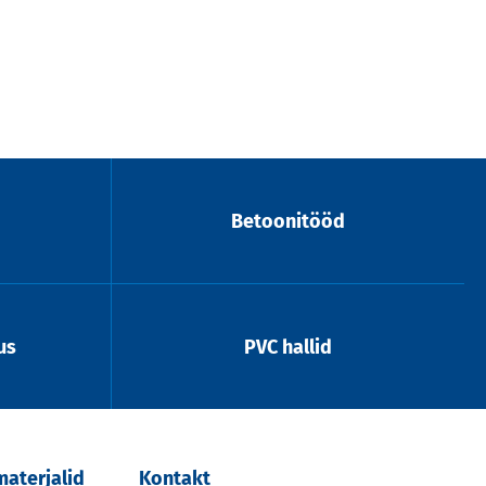
Betoonitööd
us
PVC hallid
aterjalid
Kontakt