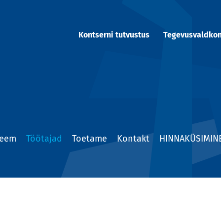
Kontserni tutvustus
Tegevusvaldko
teem
Töötajad
Toetame
Kontakt
HINNAKÜSIMIN