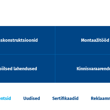
askonstruktsioonid
Montaažitööd
iilsed lahendused
Kinnisvaraarend
entsid
Uudised
Sertifikaadid
Reklaamm