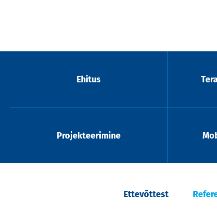
Ehitus
Ter
Projekteerimine
Mob
Ettevõttest
Refer