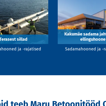
Kakumäe sadama jaht
Terasest sillad
ellinguhoone
hooned ja -rajatised
Sadamahooned ja -ra
öid teeb Maru Betoonitööd 