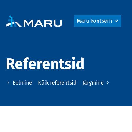
Maru kontsern
Referentsid
Eelmine
Kõik referentsid
Järgmine