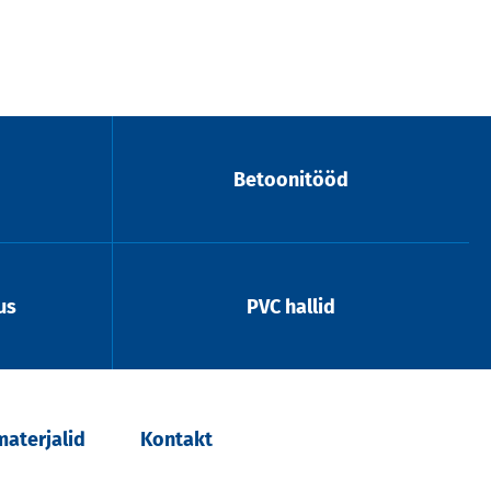
Betoonitööd
us
PVC hallid
aterjalid
Kontakt