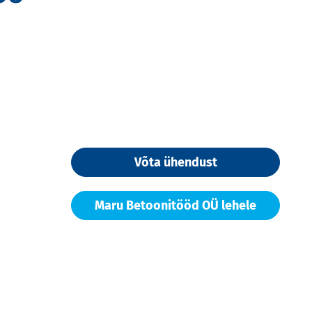
Võta ühendust
Maru Betoonitööd OÜ lehele