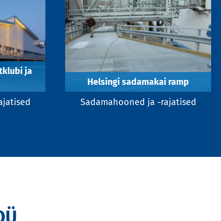
klubi ja
Helsingi sadamakai ramp
jatised
Sadamahooned ja -rajatised
OÜ