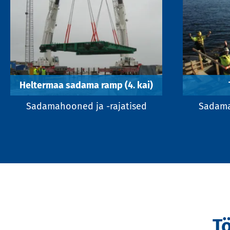
Heltermaa sadama ramp (4. kai)
Sadamahooned ja -rajatised
Sadama
T