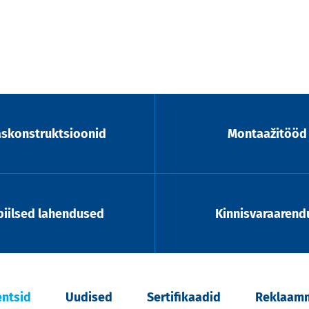
askonstruktsioonid
Montaažitööd
iilsed lahendused
Kinnisvaraarend
entsid
Uudised
Sertifikaadid
Reklaamm