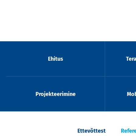
Ehitus
Ter
Projekteerimine
Mob
Ettevõttest
Refer