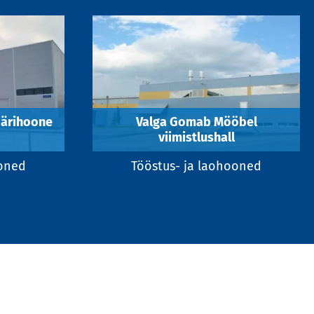
 ärihoone
Valga Gomab Mööbel
viimistlushall
ooned
Tööstus- ja laohooned