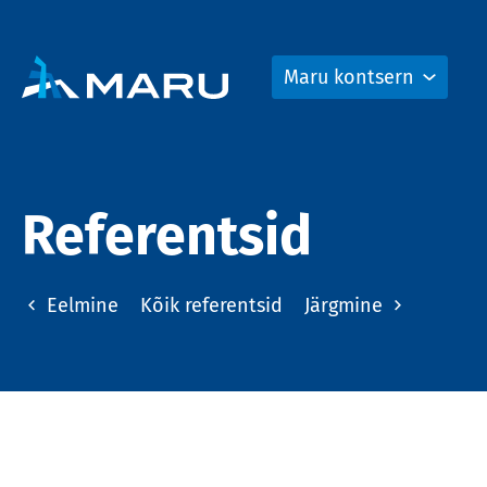
Maru kontsern
Referentsid
Eelmine
Kõik referentsid
Järgmine