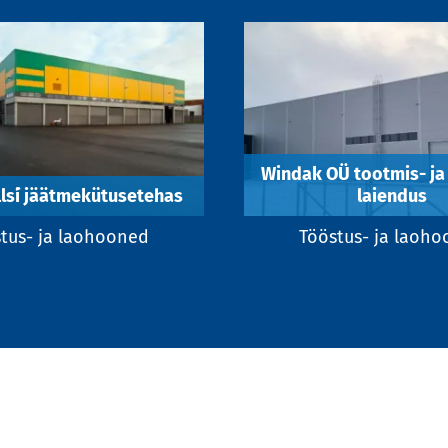
Windak OÜ tootmis- ja
ls´i jäätmekütusetehas
laiendus
tus- ja laohooned
Tööstus- ja laoh