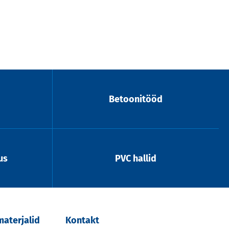
Betoonitööd
us
PVC hallid
aterjalid
Kontakt