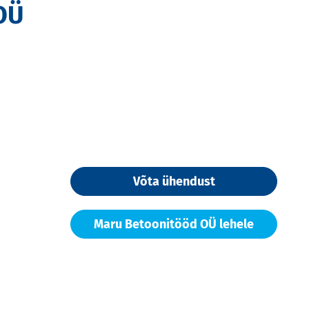
OÜ
Võta ühendust
Maru Betoonitööd OÜ lehele