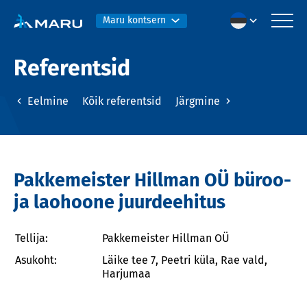
Maru kontsern
Referentsid
Eelmine
Kõik referentsid
Järgmine
Pakkemeister Hillman OÜ büroo-
ja laohoone juurdeehitus
Tellija:
Pakkemeister Hillman OÜ
Asukoht:
Läike tee 7, Peetri küla, Rae vald,
Harjumaa