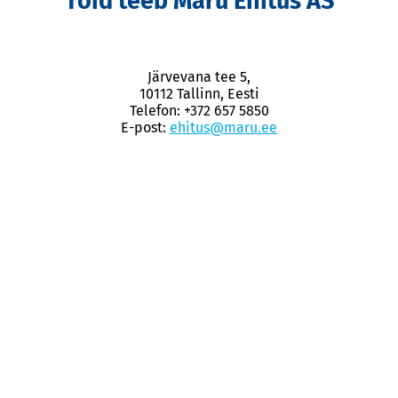
Töid teeb Maru Ehitus AS
Järvevana tee 5,
10112 Tallinn, Eesti
Telefon: +372 657 5850
E-post:
ehitus@maru.ee