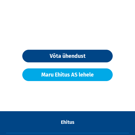
Võta ühendust
Maru Ehitus AS lehele
Ehitus