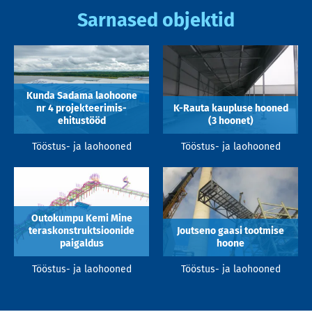
Sarnased objektid
Kunda Sadama laohoone
nr 4 projekteerimis-
K-Rauta kaupluse hooned
ehitustööd
(3 hoonet)
Tööstus- ja laohooned
Tööstus- ja laohooned
Outokumpu Kemi Mine
teraskonstruktsioonide
Joutseno gaasi tootmise
paigaldus
hoone
Tööstus- ja laohooned
Tööstus- ja laohooned