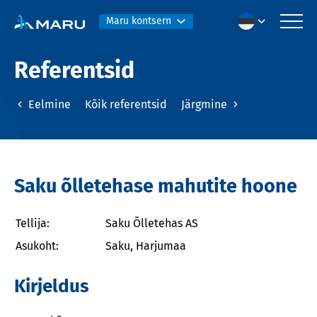
Maru kontsern
Referentsid
Eelmine
Kõik referentsid
Järgmine
Saku õlletehase mahutite hoone
Tellija:
Saku Õlletehas AS
Asukoht:
Saku, Harjumaa
Kirjeldus