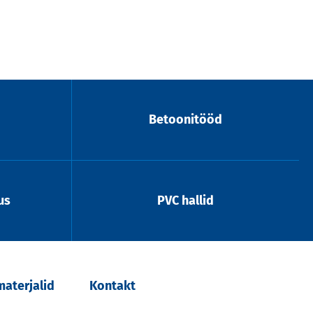
Betoonitööd
us
PVC hallid
aterjalid
Kontakt