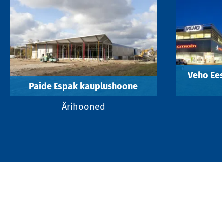
Veho Ees
Paide Espak kauplushoone
Ärihooned