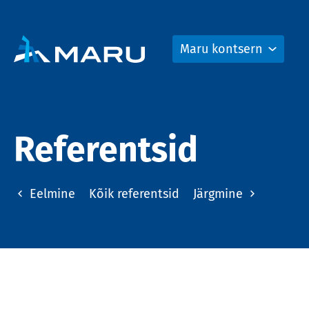
Maru kontsern
Referentsid
Eelmine
Kõik referentsid
Järgmine