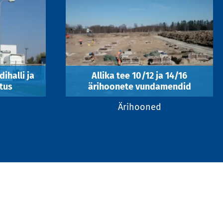
ihalli ja
Allika tee 10/12 ja 14/16
tus
ärihoonete vundamendid
Ärihooned