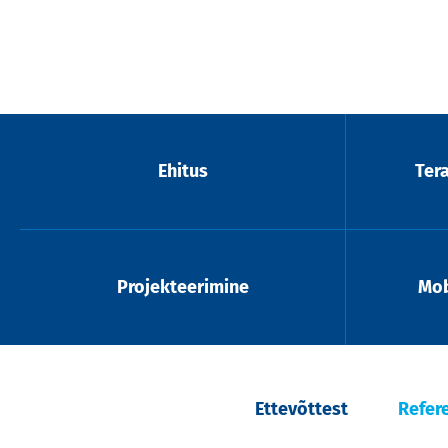
Ehitus
Ter
Projekteerimine
Mob
Ettevõttest
Refer