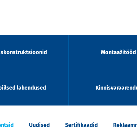
askonstruktsioonid
Montaažitööd
iilsed lahendused
Kinnisvaraarend
entsid
Uudised
Sertifikaadid
Reklaamm