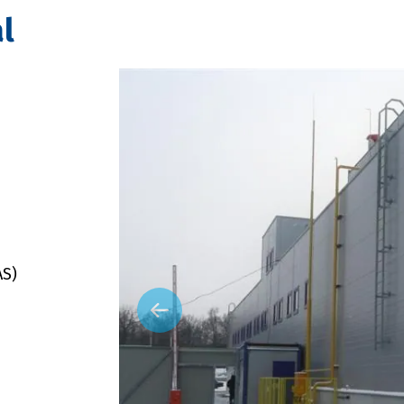
l
AS)