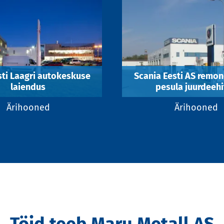
ti Laagri autokeskuse
Scania Eesti AS remond
laiendus
pesula juurdeehi
Ärihooned
Ärihooned
Töid teeb Maru Metall AS