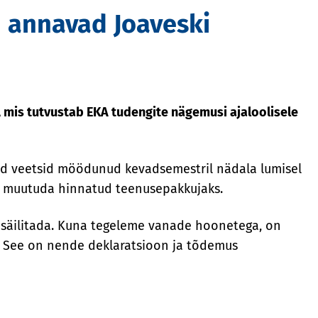
d annavad Joaveski
, mis tutvustab EKA tudengite nägemusi ajaloolisele
gid veetsid möödunud kevadsemestril nädala lumisel
usi muutuda hinnatud teenusepakkujaks.
na säilitada. Kuna tegeleme vanade hoonetega, on
. See on nende deklaratsioon ja tõdemus