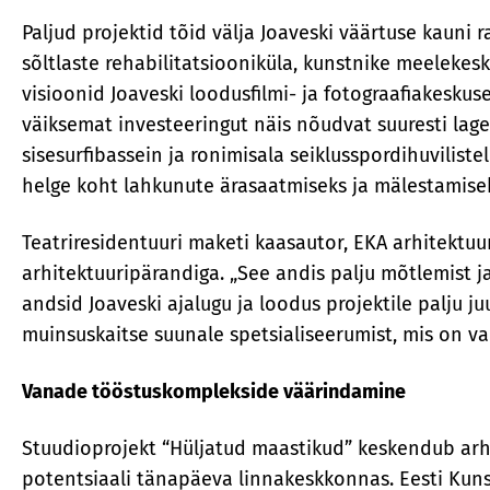
Paljud projektid tõid välja Joaveski väärtuse kauni r
sõltlaste rehabilitatsiooniküla, kunstnike meelekesk
visioonid Joaveski loodusfilmi- ja fotograafiakesku
väiksemat investeeringut näis nõudvat suuresti lag
sisesurfibassein ja ronimisala seiklusspordihuvilis
helge koht lahkunute ärasaatmiseks ja mälestamise
Teatriresidentuuri maketi kaasautor, EKA arhitektuu
arhitektuuripärandiga. „See andis palju mõtlemist ja
andsid Joaveski ajalugu ja loodus projektile palju j
muinsuskaitse suunale spetsialiseerumist, mis on va
Vanade tööstuskomplekside väärindamine
Stuudioprojekt “Hüljatud maastikud” keskendub arhit
potentsiaali tänapäeva linnakeskkonnas. Eesti Kun