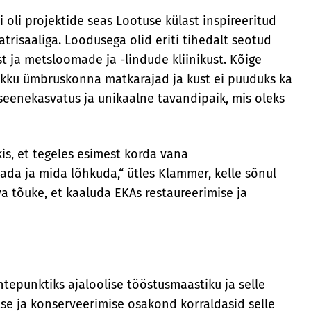
i oli projektide seas Lootuse külast inspireeritud
trisaaliga. Loodusega olid eriti tihedalt seotud
t ja metsloomade ja -lindude kliinikust. Kõige
kokku ümbruskonna matkarajad ja kust ei puuduks ka
 seenekasvatus ja unikaalne tavandipaik, mis oleks
is, et tegeles esimest korda vana
tada ja mida lõhkuda,“ ütles Klammer, kelle sõnul
va tõuke, et kaaluda EKAs restaureerimise ja
tepunktiks ajaloolise tööstusmaastiku ja selle
se ja konserveerimise osakond korraldasid selle