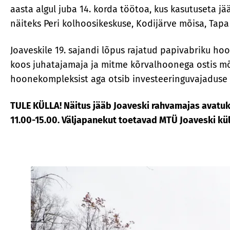
aasta algul juba 14. korda töötoa, kus kasutuseta 
näiteks Peri kolhoosikeskuse, Kodijärve mõisa, Tapa
Joaveskile 19. sajandi lõpus rajatud papivabriku hoo
koos juhatajamaja ja mitme kõrvalhoonega ostis mõn
hoonekompleksist aga otsib investeeringuvajaduse j
TULE KÜLLA! Näitus jääb Joaveski rahvamajas avatuks
11.00-15.00. Väljapanekut toetavad MTÜ Joaveski kül