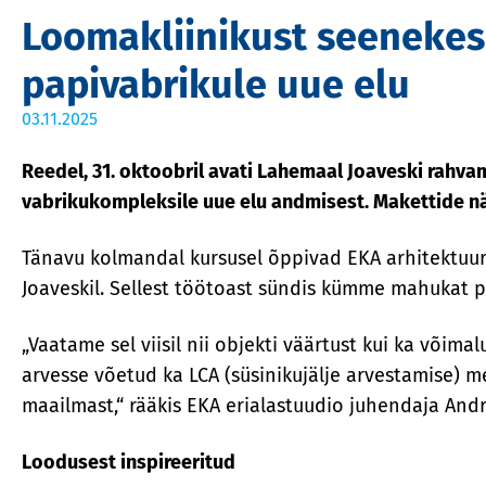
Loomakliinikust seenekes
papivabrikule uue elu
03.11.2025
Reedel, 31. oktoobril avati Lahemaal Joaveski rahva
vabrikukompleksile uue elu andmisest. Makettide näi
Tänavu kolmandal kursusel õppivad EKA arhitektuur
Joaveskil. Sellest töötoast sündis kümme mahukat p
„Vaatame sel viisil nii objekti väärtust kui ka või
arvesse võetud ka LCA (süsinikujälje arvestamise)
maailmast,“ rääkis EKA erialastuudio juhendaja Andr
Loodusest inspireeritud