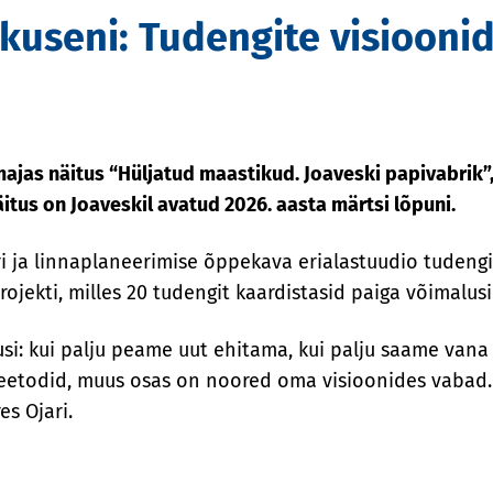
kuseni: Tudengite visiooni
majas näitus “Hüljatud maastikud. Joaveski papivabrik”
tus on Joaveskil avatud 2026. aasta märtsi lõpuni.
i ja linnaplaneerimise õppekava erialastuudio tuden
rojekti, milles 20 tudengit kaardistasid paiga võimal
malusi: kui palju peame uut ehitama, kui palju saame va
 meetodid, muus osas on noored oma visioonides vabad
es Ojari.