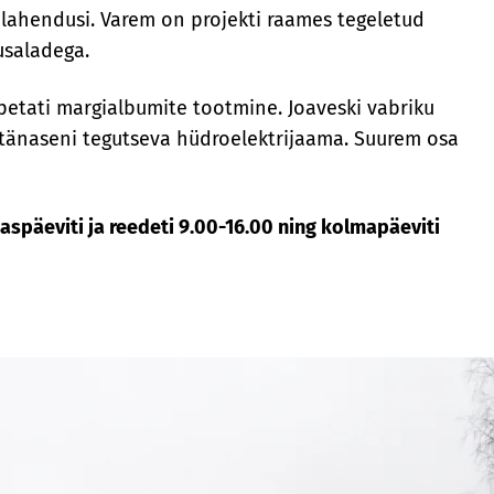
 lahendusi. Varem on projekti raames tegeletud
usaladega.
lõpetati margialbumite tootmine. Joaveski vabriku
l tänaseni tegutseva hüdroelektrijaama. Suurem osa
aspäeviti ja reedeti 9.00-16.00 ning kolmapäeviti