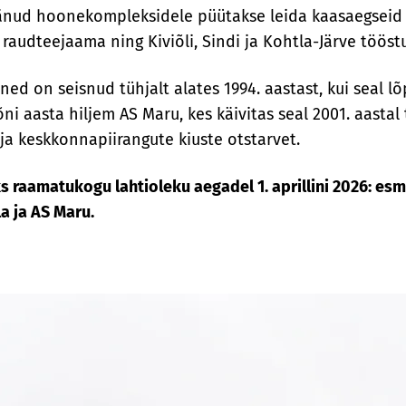
jäänud hoonekompleksidele püütakse leida kaasaegseid
 raudteejaama ning Kiviõli, Sindi ja Kohtla-Järve tööst
ned on seisnud tühjalt alates 1994. aastast, kui seal 
i aasta hiljem AS Maru, kes käivitas seal 2001. aasta
a keskkonnapiirangute kiuste otstarvet.
 raamatukogu lahtioleku aegadel 1. aprillini 2026: esm
a ja AS Maru.