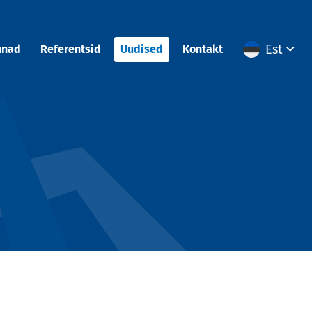
Est
nnad
Referentsid
Uudised
Kontakt