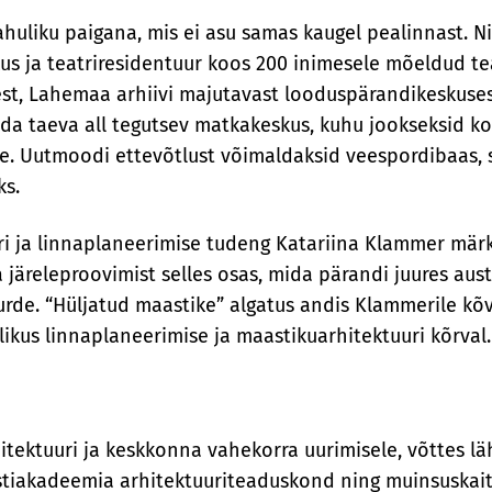
ahuliku paigana, mis ei asu samas kaugel pealinnast. Ni
us ja teatriresidentuur koos 200 inimesele mõeldud tea
sest, Lahemaa arhiivi majutavast looduspärandikeskuses
eda taeva all tegutsev matkakeskus, kuhu jookseksid 
tele. Uutmoodi ettevõtlust võimaldaksid veespordibaas,
ks.
ri ja linnaplaneerimise tudeng Katariina Klammer märk
 järeleproovimist selles osas, mida pärandi juures aus
uurde. “Hüljatud maastike” algatus andis Klammerile kõ
likus linnaplaneerimise ja maastikuarhitektuuri kõrval.
ektuuri ja keskkonna vahekorra uurimisele, võttes läh
stiakadeemia arhitektuuriteaduskond ning muinsuskait