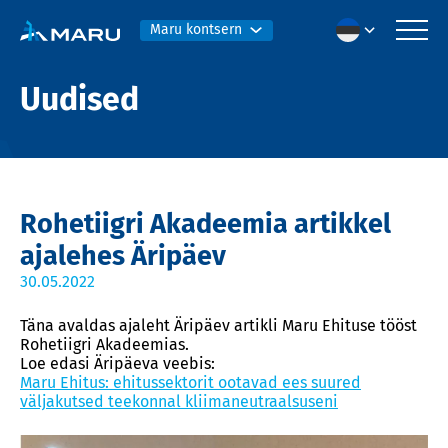
Maru kontsern
Uudised
Rohetiigri Akadeemia artikkel
ajalehes Äripäev
30.05.2022
Täna avaldas ajaleht Äripäev artikli Maru Ehituse tööst
Rohetiigri Akadeemias.
Loe edasi Äripäeva veebis:
Maru Ehitus: ehitussektorit ootavad ees suured
väljakutsed teekonnal kliimaneutraalsuseni