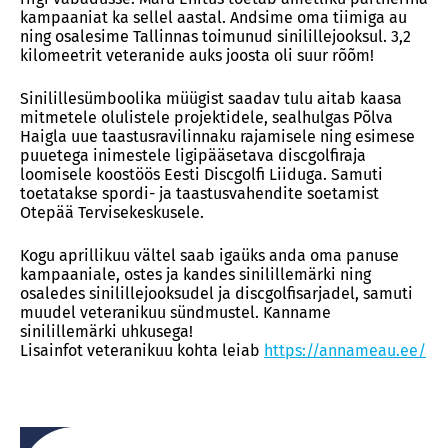
kampaaniat ka sellel aastal. Andsime oma tiimiga au
ning osalesime Tallinnas toimunud sinilillejooksul. 3,2
kilomeetrit veteranide auks joosta oli suur rõõm!
Sinilillesümboolika müügist saadav tulu aitab kaasa
mitmetele olulistele projektidele, sealhulgas Põlva
Haigla uue taastusravilinnaku rajamisele ning esimese
puuetega inimestele ligipääsetava discgolfiraja
loomisele koostöös Eesti Discgolfi Liiduga. Samuti
toetatakse spordi- ja taastusvahendite soetamist
Otepää Tervisekeskusele.
Kogu aprillikuu vältel saab igaüks anda oma panuse
kampaaniale, ostes ja kandes sinilillemärki ning
osaledes sinilillejooksudel ja discgolfisarjadel, samuti
muudel veteranikuu sündmustel. Kanname
sinilillemärki uhkusega!
Lisainfot veteranikuu kohta leiab
https://annameau.ee/