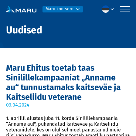
Maru kontsern
Uudised
Maru Ehitus toetab taas
Sinilillekampaaniat „Anname
au“ tunnustamaks kaitseväe ja
Kaitseliidu veterane
03.04.2024
1. aprillil alustas juba 11. korda Sinilillekampaania
“Anname au!”, pühendatud kaitseväe ja Kaitseliidu
veteranidele, kes on olulisel moel panustanud meie
riigi vabadusse. Maru Ehitus toetab ametliku partnerina