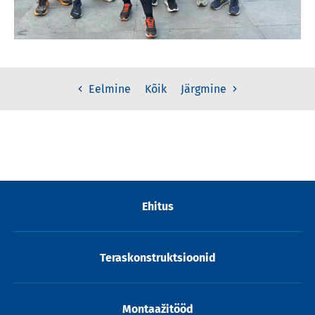
Kõik
Eelmine
Järgmine
Ehitus
Teraskonstruktsioonid
Montaažitööd