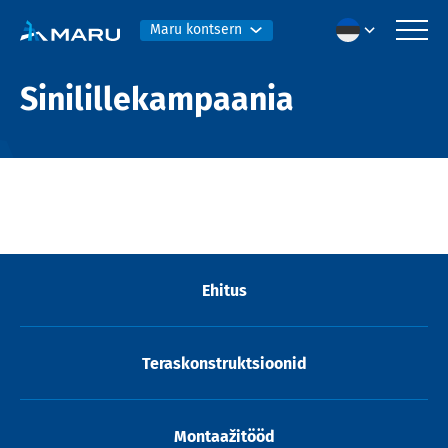
Maru kontsern
Sinilillekampaania
Ehitus
Teraskonstruktsioonid
Montaažitööd