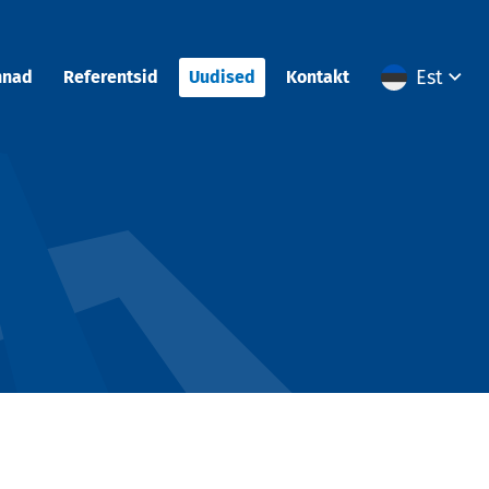
Est
nnad
Referentsid
Uudised
Kontakt