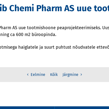
rib Chemi Pharm AS uue to
 Pharm AS uue tootmishoone peaprojekteerimiseks. Uus 
 ning ca 600 m2 büroopinda.
tmisega haiglatele ja suurt puhtust nõudvatele ettevõ
Kõik
Eelmine
Järgmine