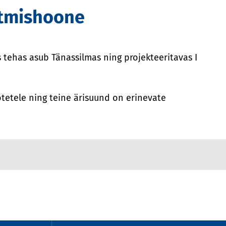
otmishoone
tehas asub Tänassilmas ning projekteeritavas I
tetele ning teine ärisuund on erinevate