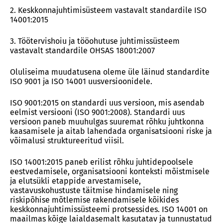
2. Keskkonnajuhtimisüsteem vastavalt standardile ISO
14001:2015
3. Töötervishoiu ja tööohutuse juhtimissüsteem
vastavalt standardile OHSAS 18001:2007
Oluliseima muudatusena oleme üle läinud standardite
ISO 9001 ja ISO 14001 uusversioonidele.
ISO 9001:2015 on standardi uus versioon, mis asendab
eelmist versiooni (ISO 9001:2008). Standardi uus
versioon paneb muuhulgas suuremat rõhku juhtkonna
kaasamisele ja aitab lahendada organisatsiooni riske ja
võimalusi struktureeritud viisil.
ISO 14001:2015 paneb erilist rõhku juhtidepoolsele
eestvedamisele, organisatsiooni konteksti mõistmisele
ja elutsükli etappide arvestamisele,
vastavuskohustuste täitmise hindamisele ning
riskipõhise mõtlemise rakendamisele kõikides
keskkonnajuhtimissüsteemi protsessides. ISO 14001 on
maailmas kõige laialdasemalt kasutatav ja tunnustatud