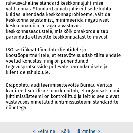
rahvusvaheline standard keskkonnajuhtimise
valdkonnas. Standard annab juhiseid selle kohta,
kuidas lahendada keskkonnaprobleeme, vältida
keskkonna saastamist, minimeerida negatiivset
keskkonnamõju ja tagada vastavus
keskkonnaseadustele, mis kõik omakorda aitab
parendada ettevõtte keskkonnaalast toimivust.
ISO sertifikaat tõendab klientidele ja
koostööpartneritele, et ettevõte suudab täita endale
võetud kohustusi ning on pühendunud
tegevusprotsesside pidevale parendamisele ja
klientide rahulolule.
Erapooletu auditeerimisettevõtte Bureau Veritas
kvaliteedisertifikatsioon kinnitab, et organisatsiooni
juhtimissüsteemi on kontrollitud ja leitud see olevat
vastavuses nimetatud juhtimissüsteemi standardite
nõuetega.
Kõik
Eelmine
Järgmine