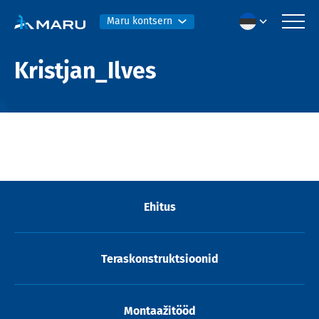
Maru kontsern
Kristjan_Ilves
Ehitus
Teraskonstruktsioonid
Montaažitööd