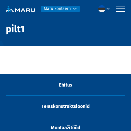
Maru kontsern
pilt1
Ehitus
Teraskonstruktsioonid
Montaažitööd