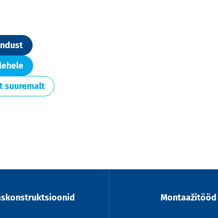
endust
lehele
t suuremalt
askonstruktsioonid
Montaažitööd