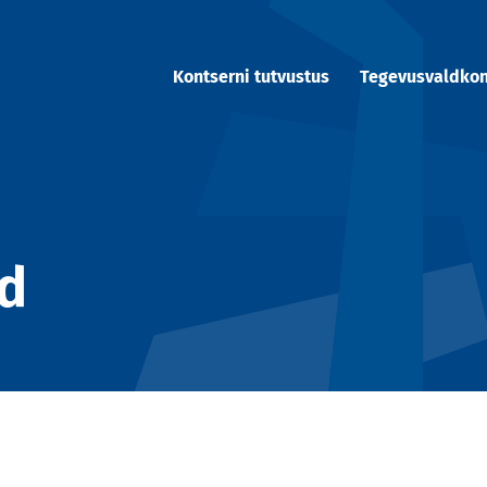
Kontserni tutvustus
Tegevusvaldko
d