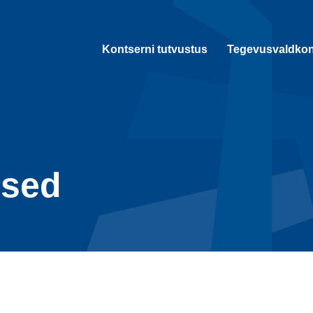
Kontserni tutvustus
Tegevusvaldko
used