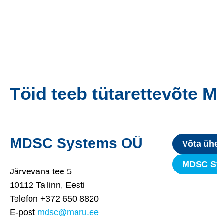
Töid teeb tütarettevõt
MDSC Systems OÜ
Võta üh
MDSC Sy
Järvevana tee 5
10112 Tallinn, Eesti
Telefon +372 650 8820
E-post
mdsc@maru.ee