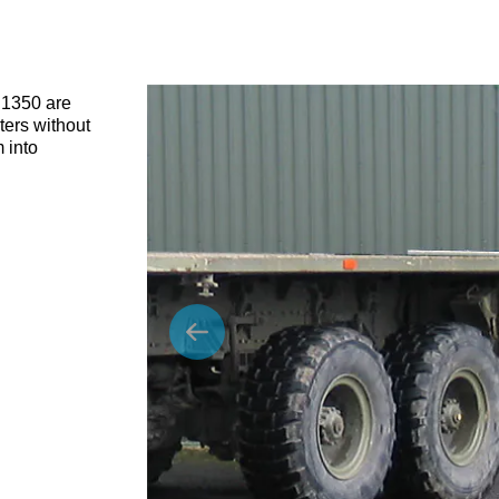
e 1350 are
ters without
 into