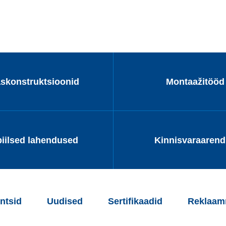
askonstruktsioonid
Montaažitööd
iilsed lahendused
Kinnisvaraaren
ntsid
Uudised
Sertifikaadid
Reklaamm