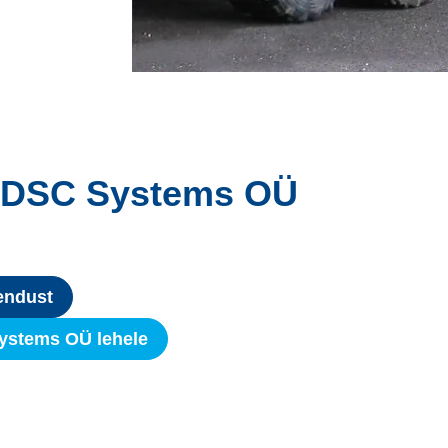
e MDSC Systems OÜ
endust
stems OÜ lehele