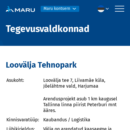
Maru kontsern
Tegevusvaldkonnad
Loovälja Tehnopark
Asukoht:
Loovälja tee 7, Liivamäe küla,
Jõelähtme vald, Harjumaa
Arendusprojekt asub 1 km kaugusel
Tallinna linna piirist Peterburi mnt
ääres.
Kinnisvaratüüp:
Kaubandus / Logistika
Lühikirjeldus:
Välja on arendatud kaasaegne ja