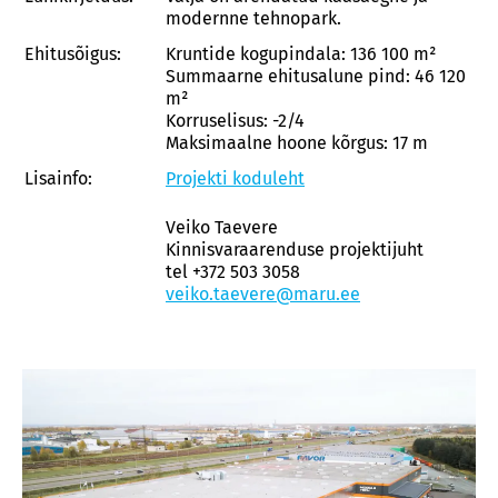
modernne tehnopark.
Ehitusõigus:
Kruntide kogupindala: 136 100 m²
Summaarne ehitusalune pind: 46 120
m²
Korruselisus: -2/4
Maksimaalne hoone kõrgus: 17 m
Lisainfo:
Projekti koduleht
Veiko Taevere
Kinnisvaraarenduse projektijuht
tel +372 503 3058
veiko.taevere@maru.ee