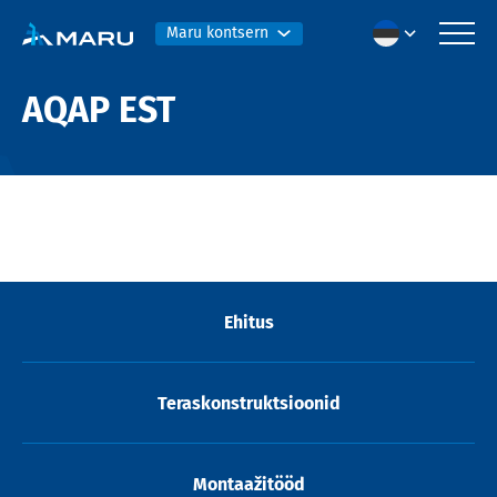
Maru kontsern
AQAP EST
Ehitus
Teraskonstruktsioonid
Montaažitööd