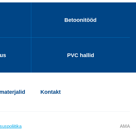
Betoonitööd
dus
PVC hallid
aterjalid
Kontakt
suspoliitika
AMA