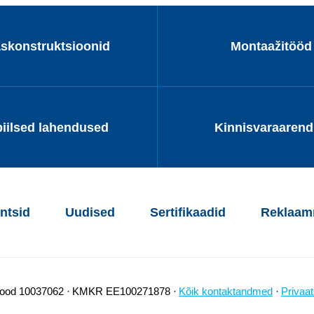
askonstruktsioonid
Montaažitööd
iilsed lahendused
Kinnisvaraaren
ntsid
Uudised
Sertifikaadid
Reklaamm
kood 10037062
KMKR EE100271878
Kõik kontaktandmed
Privaat