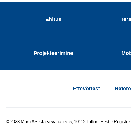
Ehitus
Ter
Projekteerimine
Mob
Ettevõttest
Refere
© 2023 Maru AS
Järvevana tee 5, 10112 Tallinn, Eesti
Registri