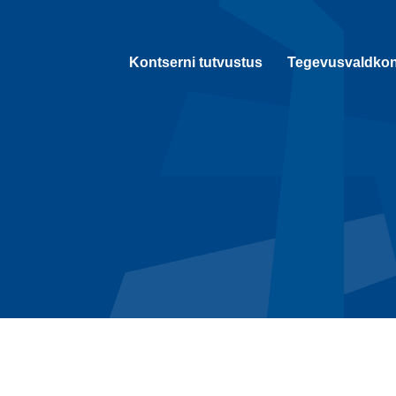
Kontserni tutvustus
Tegevusvaldko