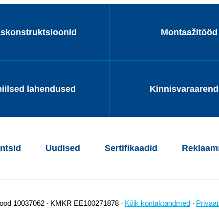
askonstruktsioonid
Montaažitööd
iilsed lahendused
Kinnisvaraaren
ntsid
Uudised
Sertifikaadid
Reklaamm
kood 10037062
KMKR EE100271878
Kõik kontaktandmed
Privaat