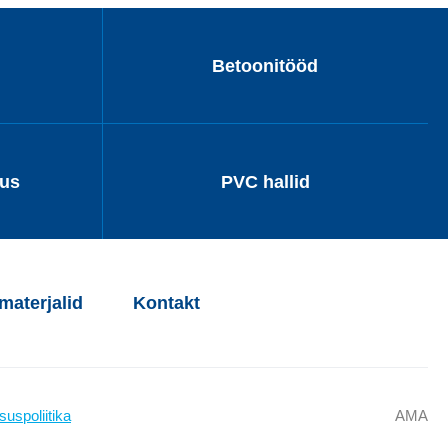
Betoonitööd
dus
PVC hallid
aterjalid
Kontakt
suspoliitika
AMA