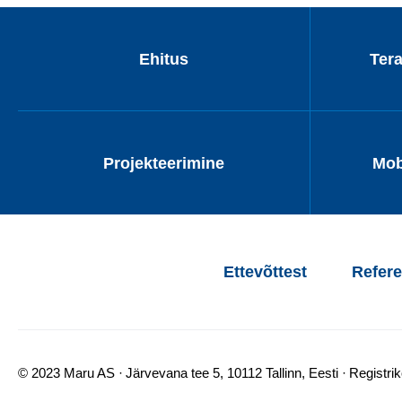
Ehitus
Ter
Projekteerimine
Mob
Ettevõttest
Refere
© 2023 Maru AS
Järvevana tee 5, 10112 Tallinn, Eesti
Registri