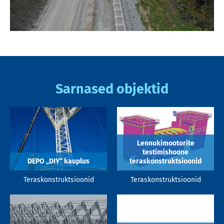
Sarnased objektid
Lennukimootorite
testimishoone
DEPO „DIY“ kauplus
teraskonstruktsioonid
Teraskonstruktsioonid
Teraskonstruktsioonid