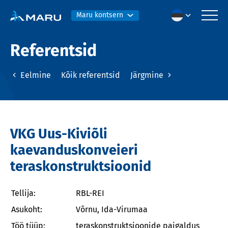
Maru kontsern
Referentsid
Eelmine
Kõik referentsid
Järgmine
VKG Uus-Kiviõli
kaevanduskonveieri
teraskonstruktsioonid
Tellija:
RBL-REI
Asukoht:
Võrnu, Ida-Virumaa
Töö tüüp:
teraskonstruktsioonide paigaldus