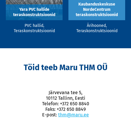
Kaubanduskeskuse
Yara PVC hallide
NordeCentrum
teraskonstruktsioonid
teraskonstruktsioonid
PVC hallid,
Ärihooned,
Teraskonstruktsioonid
Teraskonstruktsioonid
Töid teeb Maru THM OÜ
Järvevana tee 5,
10112 Tallinn, Eesti
Telefon: +372 650 8840
Faks: +372 650 8849
E-post:
thm@maru.ee