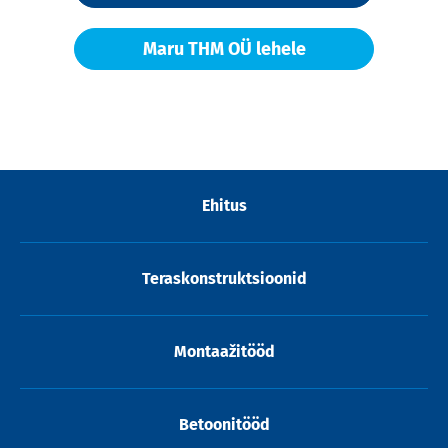
Maru THM OÜ lehele
Ehitus
Teraskonstruktsioonid
Montaažitööd
Betoonitööd