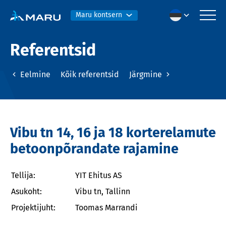
Maru kontsern
Referentsid
Eelmine
Kõik referentsid
Järgmine
Vibu tn 14, 16 ja 18 korterelamute
betoonpõrandate rajamine
Tellija:
YIT Ehitus AS
Asukoht:
Vibu tn, Tallinn
Projektijuht:
Toomas Marrandi