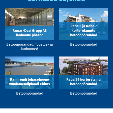
Rehe 5 ja Rehe 7
Famar-Desi Grupp AS
korterelamute
laohoone põrand
betoonpõrandad
Betoonpõrandad, Tööstus- ja
Betoonpõrandad
laohooned
Ramirendi tehasehoone
Raua 59 korterelamu
vundamendiplaadi ehitus
betoonpõrandad
Betoonpõrandad
Betoonpõrandad