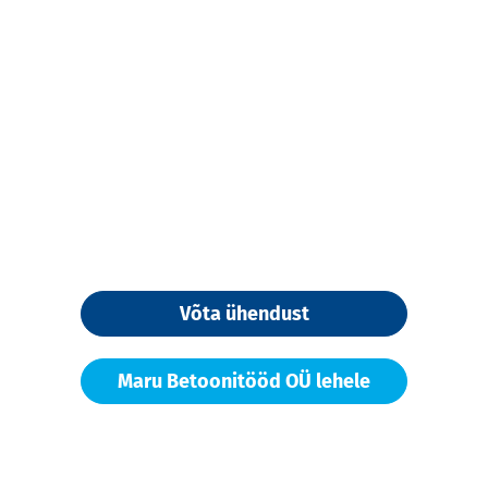
Võta ühendust
Maru Betoonitööd OÜ lehele