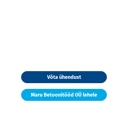
Võta ühendust
Maru Betoonitööd OÜ lehele