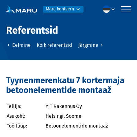
Maru kontsern
Referentsid
Eelmine
Kõik referentsid
Järgmine
Tyynenmerenkatu 7 kortermaja
betoonelementide montaaž
Tellija:
YIT Rakennus Oy
Asukoht:
Helsingi, Soome
Töö tüüp:
Betoonelementide montaaž