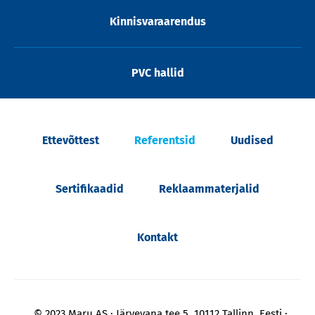
Kinnisvaraarendus
PVC hallid
Ettevõttest
Referentsid
Uudised
Sertifikaadid
Reklaammaterjalid
Kontakt
© 2023 Maru AS
Järvevana tee 5, 10112 Tallinn, Eesti