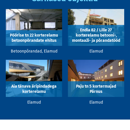
Endla 82 / Lille 27
Pöörise tn 22 korterelamu
korterelamu betooni-,
betoonpõrandate ehitus
montaaži- ja põrandatööd
Betoonpõrandad, Elamud
Elamud
Aia tänava äripindadega
Paju tn 5 kortermajad
korterelamu
Pärnus
Elamud
Elamud