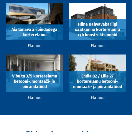
Hiina Rahvavabariigi
Aia tänava äripindadega
saatkonna korterelamu
korterelamu
r/b konstruktsioonid
Elamud
Elamud
Vibu tn 3/5 korterelamu
Endla 82 / Lille 27
betooni-, montaaži- ja
korterelamu betooni-,
põrandatööd
montaaži- ja põrandatööd
Elamud
Elamud