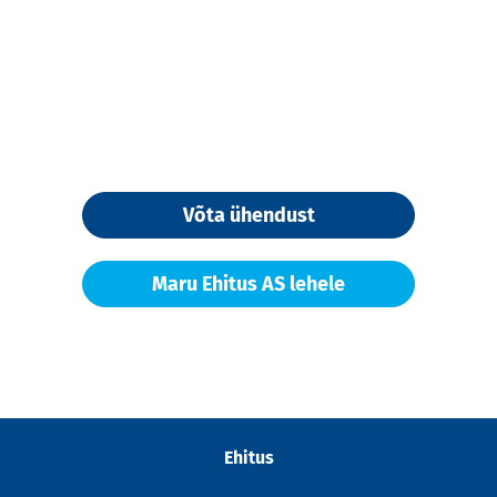
Võta ühendust
Maru Ehitus AS lehele
Ehitus