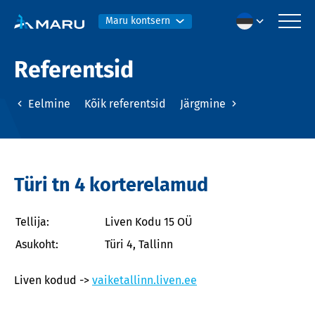
Maru kontsern
Referentsid
Eelmine
Kõik referentsid
Järgmine
Türi tn 4 korterelamud
Tellija:
Liven Kodu 15 OÜ
Asukoht:
Türi 4, Tallinn
Liven kodud ->
vaiketallinn.liven.ee