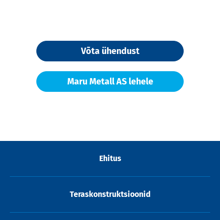
Võta ühendust
Maru Metall AS lehele
Ehitus
Teraskonstruktsioonid