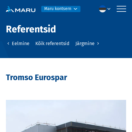
Maru kontsern
Referentsid
Eelmine
Kõik referentsid
Järgmine
Tromso Eurospar