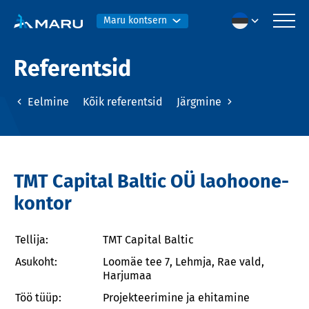
Maru kontsern
Referentsid
Eelmine
Kõik referentsid
Järgmine
TMT Capital Baltic OÜ laohoone-
kontor
Tellija:
TMT Capital Baltic
Asukoht:
Loomäe tee 7, Lehmja, Rae vald,
Harjumaa
Töö tüüp:
Projekteerimine ja ehitamine