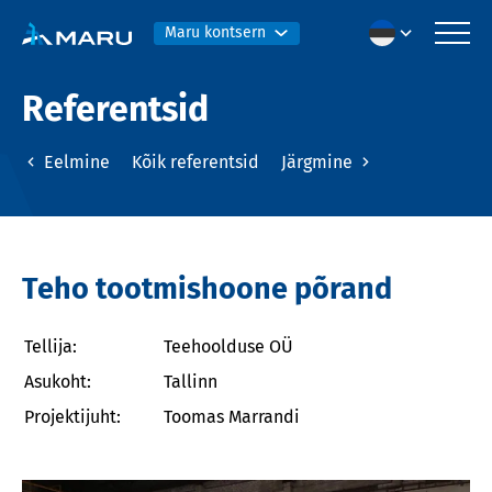
Maru kontsern
Referentsid
Eelmine
Kõik referentsid
Järgmine
Teho tootmishoone põrand
Tellija:
Teehoolduse OÜ
Asukoht:
Tallinn
Projektijuht:
Toomas Marrandi