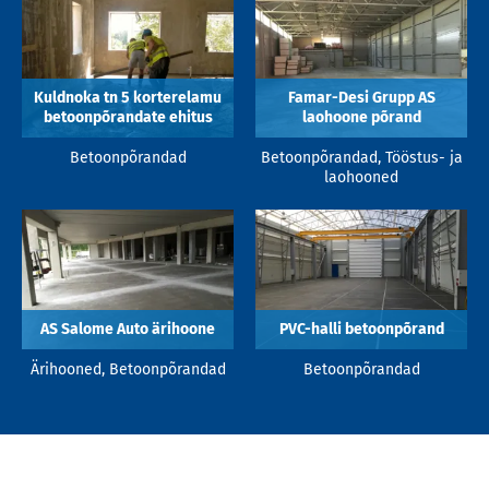
Kuldnoka tn 5 korterelamu
Famar-Desi Grupp AS
betoonpõrandate ehitus
laohoone põrand
Betoonpõrandad
Betoonpõrandad, Tööstus- ja
laohooned
AS Salome Auto ärihoone
PVC-halli betoonpõrand
Ärihooned, Betoonpõrandad
Betoonpõrandad