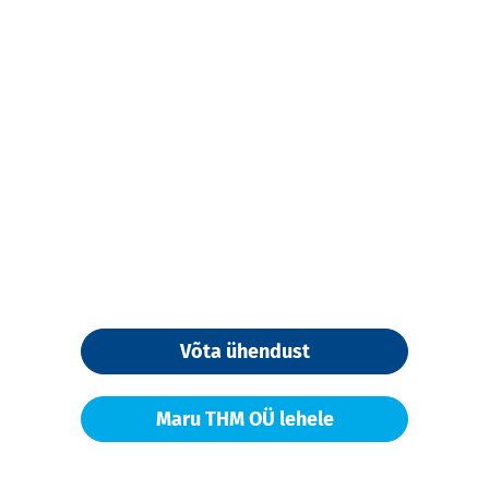
Võta ühendust
Maru THM OÜ lehele