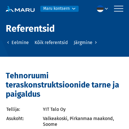
Maru kontsern
Referentsid
Eelmine
Kõik referentsid
Järgmine
Tehnoruumi
teraskonstruktsioonide tarne ja
paigaldus
Tellija:
YIT Talo Oy
Asukoht:
Valkeakoski, Pirkanmaa maakond,
Soome