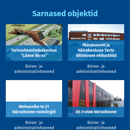
Sarnased objektid
Päästeameti ja
Turismiteeninduskeskus
Häirekeskuse Tartu
“Lääne Värav”
ühishoone ehitustööd
Büroo- ja
Büroo- ja
administratiivhooned
administratiivhooned
Mehaanika tn 21
büroohoone rostvärgid
AS Frelok büroohoone
Büroo- ja
Büroo- ja
administratiivhooned
administratiivhooned