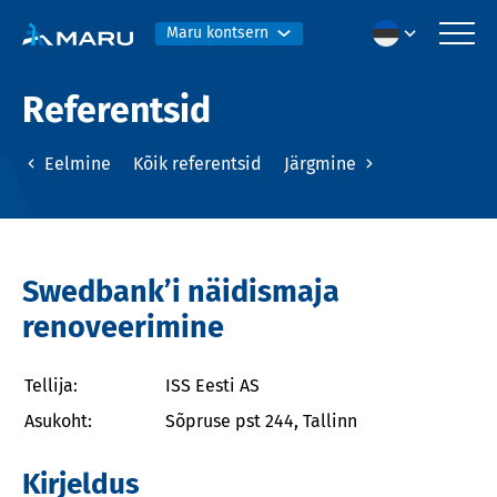
Maru kontsern
Referentsid
Eelmine
Kõik referentsid
Järgmine
Swedbank’i näidismaja
renoveerimine
Tellija:
ISS Eesti AS
Asukoht:
Sõpruse pst 244, Tallinn
Kirjeldus