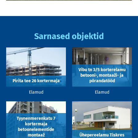
Sarnased objektid
Vibu tn 3/5 korterelamu
betooni-, montaaži- ja
Pirita tee 26 kortermaja
põrandatööd
Elamud
Elamud
Tyynenmerenkatu 7
kortermaja
betoonelementide
montaaž
Ühepereelamu Tiskres