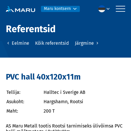
Maru kontsern
Referentsid
Eelmine
Kõik referentsid
Järgmine
PVC hall 40x120x11m
Tellija:
Halltec i Sverige AB
Asukoht:
Hargshamn, Rootsi
Maht:
200 T
AS Maru Metall tootis Rootsi tarnimiseks ülivõimsa PVC