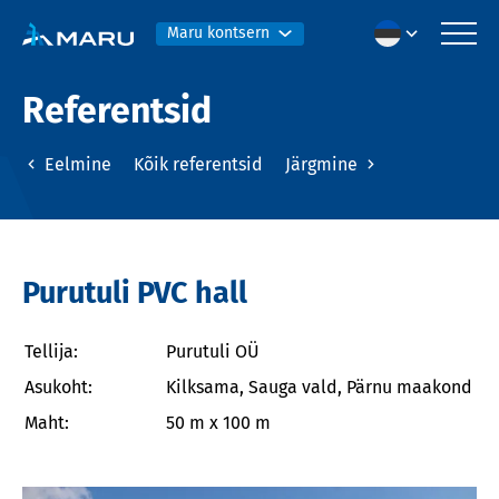
Maru kontsern
Referentsid
Eelmine
Kõik referentsid
Järgmine
Purutuli PVC hall
Tellija:
Purutuli OÜ
Asukoht:
Kilksama, Sauga vald, Pärnu maakond
Maht:
50 m x 100 m