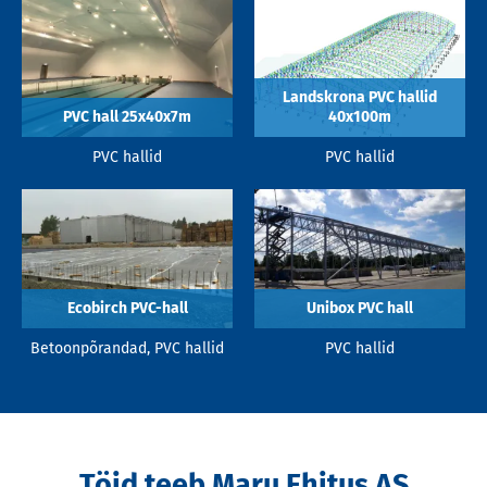
Landskrona PVC hallid
PVC hall 25x40x7m
40x100m
PVC hallid
PVC hallid
Ecobirch PVC-hall
Unibox PVC hall
Betoonpõrandad, PVC hallid
PVC hallid
Töid teeb Maru Ehitus AS