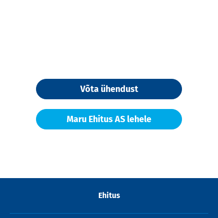
Võta ühendust
Maru Ehitus AS lehele
Ehitus