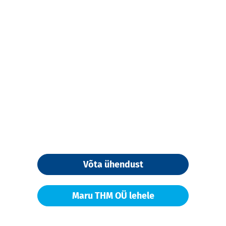
Võta ühendust
Maru THM OÜ lehele