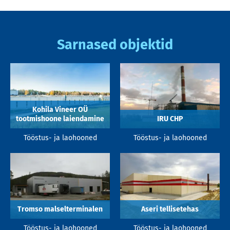
Sarnased objektid
Kohila Vineer OÜ
tootmishoone laiendamine
IRU CHP
Tööstus- ja laohooned
Tööstus- ja laohooned
Tromso malselterminalen
Aseri tellisetehas
Tööstus- ja laohooned
Tööstus- ja laohooned