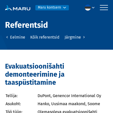
Maru kontsern
Referentsid
Eelmine
Kõik referentsid
Järgmine
Evakuatsioonišahti
demonteerimine ja
taaspüstitamine
Tellija:
DuPont, Genencor International Oy
Asukoht:
Hanko, Uusimaa maakond, Soome
Töö tüüp:
Olemasoleva evakuatsioonišahti