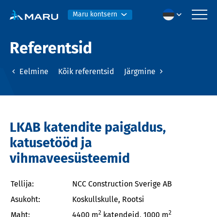
Maru kontsern
Referentsid
Eelmine
Kõik referentsid
Järgmine
LKAB katendite paigaldus,
katusetööd ja
vihmaveesüsteemid
Tellija:
NCC Construction Sverige AB
Asukoht:
Koskullskulle, Rootsi
2
2
Maht:
4400 m
katendeid, 1000 m