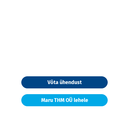
Võta ühendust
Maru THM OÜ lehele