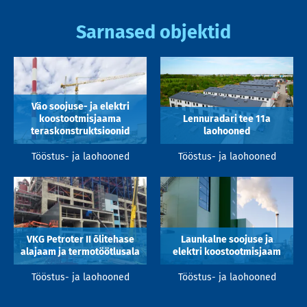
Sarnased objektid
Väo soojuse- ja elektri
koostootmisjaama
Lennuradari tee 11a
teraskonstruktsioonid
laohooned
Tööstus- ja laohooned
Tööstus- ja laohooned
VKG Petroter II õlitehase
Launkalne soojuse ja
alajaam ja termotöötlusala
elektri koostootmisjaam
Tööstus- ja laohooned
Tööstus- ja laohooned