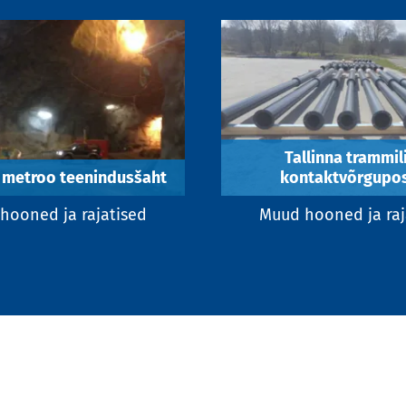
Tallinna trammili
 metroo teenindusšaht
kontaktvõrgupos
hooned ja rajatised
Muud hooned ja raj