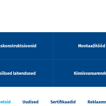
askonstruktsioonid
Montaažitööd
iilsed lahendused
Kinnisvaraarend
entsid
Uudised
Sertifikaadid
Reklaamm