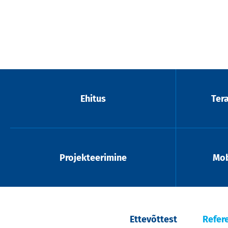
Ehitus
Ter
Projekteerimine
Mob
Ettevõttest
Refer