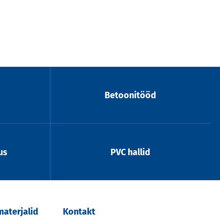
Betoonitööd
us
PVC hallid
aterjalid
Kontakt