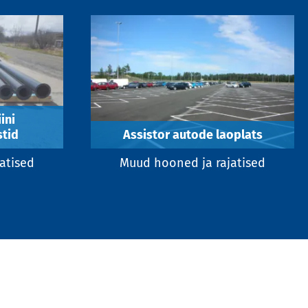
ini
tid
Assistor autode laoplats
atised
Muud hooned ja rajatised