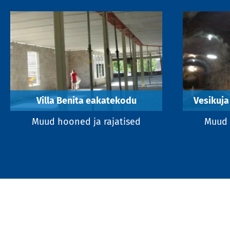
Villa Benita eakatekodu
Vesikuja
Muud hooned ja rajatised
Muud 