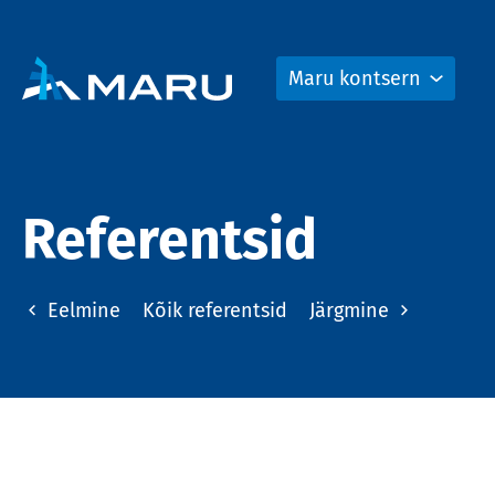
Maru kontsern
Referentsid
Eelmine
Kõik referentsid
Järgmine