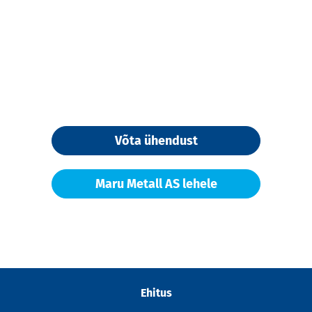
Võta ühendust
Maru Metall AS lehele
Ehitus