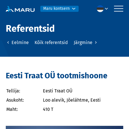
Maru kontsern
Referentsid
Eelmine
Kõik referentsid
Järgmine
Eesti Traat OÜ tootmishoone
Tellija:
Eesti Traat OÜ
Asukoht:
Loo alevik, Jõelähtme, Eesti
Maht:
410 T