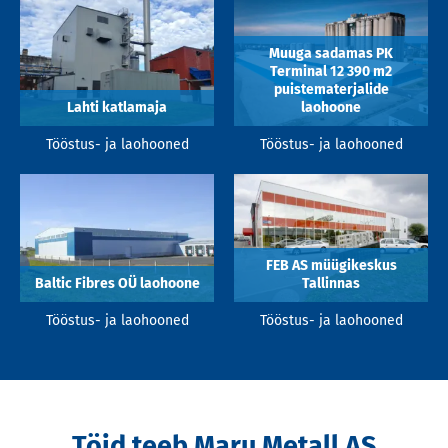
Muuga sadamas PK
Terminal 12 390 m2
puistematerjalide
Lahti katlamaja
laohoone
Tööstus- ja laohooned
Tööstus- ja laohooned
FEB AS müügikeskus
Baltic Fibres OÜ laohoone
Tallinnas
Tööstus- ja laohooned
Tööstus- ja laohooned
Töid teeb Maru Metall AS