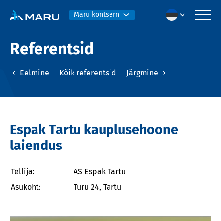
Maru kontsern
Referentsid
Eelmine
Kõik referentsid
Järgmine
Espak Tartu kauplusehoone
laiendus
Tellija:
AS Espak Tartu
Asukoht:
Turu 24, Tartu