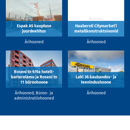
Espak AS kaupluse
Haabersti Citymarket’i
juurdeehitus
metallkonstruktsioonid
Ärihooned
Ärihooned
Roseni tn 9/9a hotell-
korterelamu ja Roseni tn
Laki 36 kaubandus- ja
11 büroohoone
teenindushoone
Ärihooned, Büroo- ja
Ärihooned
administratiivhooned