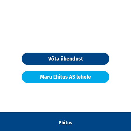
Võta ühendust
Maru Ehitus AS lehele
Ehitus