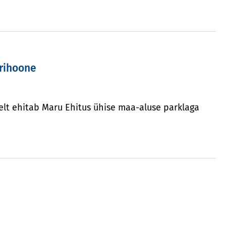
ärihoone
elt ehitab Maru Ehitus ühise maa-aluse parklaga