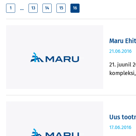
...
1
13
14
15
16
Maru Ehit
21.06.2016
21. juunil
kompleksi,
Uus toot
17.06.2016