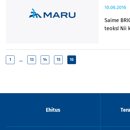
10.06.2016
Saime BRIC
teoks! Nii 
...
1
13
14
15
16
Ehitus
Ter