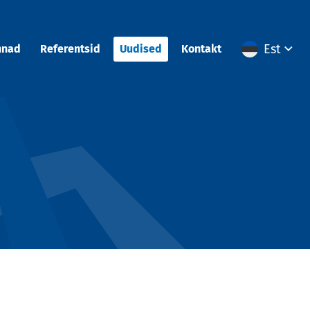
Est
nnad
Referentsid
Uudised
Kontakt