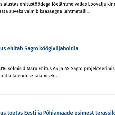
s alustas ehitustöödega Jõelähtme vallas Loovälja kin
asta suveks valmib kaasaegne lehtmetalli...
us ehitab Sagro köögiviljahoidla
 2016 sõlmisid Maru Ehitus AS ja AS Sagro projekteerimi
oidla laienduse rajamiseks....
us toetas Eesti ja Põhjamaade esimest terassil