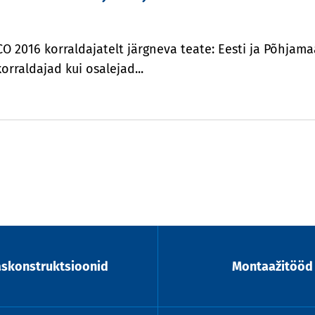
O 2016 korraldajatelt järgneva teate: Eesti ja Põhjama
korraldajad kui osalejad...
askonstruktsioonid
Montaažitööd